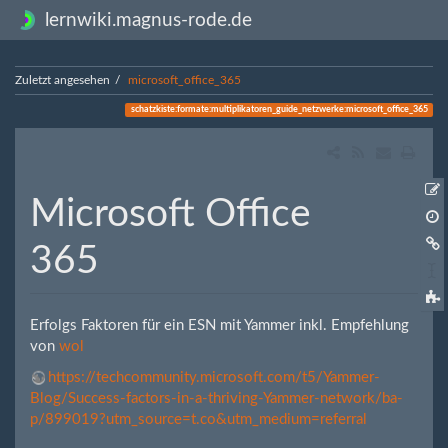
lernwiki.magnus-rode.de
Zuletzt angesehen
microsoft_office_365
schatzkiste:formate:multiplikatoren_guide_netzwerke:microsoft_office_365
Microsoft Office
Ä
365
h
S
t
Erfolgs Faktoren für ein ESN mit Yammer inkl. Empfehlung
von
wol
https://techcommunity.microsoft.com/t5/Yammer-
Blog/Success-factors-in-a-thriving-Yammer-network/ba-
p/899019?utm_source=t.co&utm_medium=referral