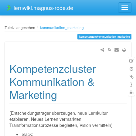
lernwiki.magnus-rode.de
Zuletzt angesehen
kommunikation_marketing
kompetenzen:kommunikation_marketing
Kompetenzcluster
Q
Ä
V
L
Kommunikation &
h
S
Marketing
t
(Entscheidungsträger überzeugen, neue Lernkultur
etablieren, Neues Lernen vermarkten,
Transformationsprozesse begleiten, Vision vermitteln)
Slack: