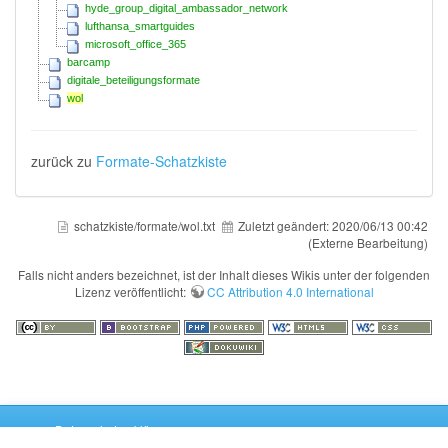
hyde_group_digital_ambassador_network
lufthansa_smartguides
microsoft_office_365
barcamp
digitale_beteiligungsformate
wol
zurück zu
Formate-Schatzkiste​​​​​​
schatzkiste/formate/wol.txt
Zuletzt geändert:
2020/06/13 00:42
(Externe Bearbeitung)
Falls nicht anders bezeichnet, ist der Inhalt dieses Wikis unter der folgenden
Lizenz veröffentlicht:
CC Attribution 4.0 International
Datenschutzerklärung
Impressum