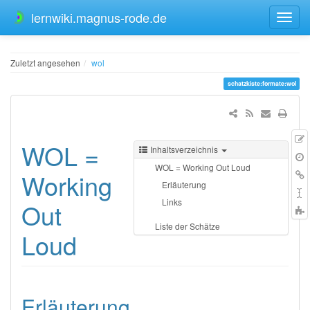
lernwiki.magnus-rode.de
Zuletzt angesehen
wol
schatzkiste:formate:wol
WOL =
Inhaltsverzeichnis
Q
Ä
WOL = Working Out Loud
V
L
Working
Erläuterung
h
S
Links
Out
t
Liste der Schätze​​​​​​
Loud
Erläuterung