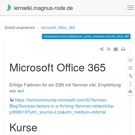
lernwiki.magnus-rode.de
Zuletzt angesehen
microsoft_office_365
schatzkiste:formate:multiplikatoren_guide_netzwerke:microsoft_office_365
Microsoft Office 365
Q
Ä
V
L
h
S
Erfolgs Faktoren für ein ESN mit Yammer inkl. Empfehlung
von
wol
t
https://techcommunity.microsoft.com/t5/Yammer-
Blog/Success-factors-in-a-thriving-Yammer-network/ba-
p/899019?utm_source=t.co&utm_medium=referral
Kurse