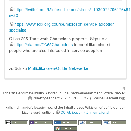
https://twitter.com/MicrosoftTeams/status/1103007270617649
s=20
https://www.edx.org/course/microsoft-service-adoption-
specialist
Office 365 Teamwork Champions program. Sign up at
https://aka.ms/O365Champions
to meet like minded
people who are also interested in service adoption
zurück zu
Multiplikatoren/Guide-Netzwerke
schatzkiste/formate/multiplikatoren_guide_netzwerke/microsoft_office_365.txt
Zuletzt geändert:
2020/06/13 00:42
(Externe Bearbeitung)
Falls nicht anders bezeichnet, ist der Inhalt dieses Wikis unter der folgenden
Lizenz veröffentlicht:
CC Attribution 4.0 International