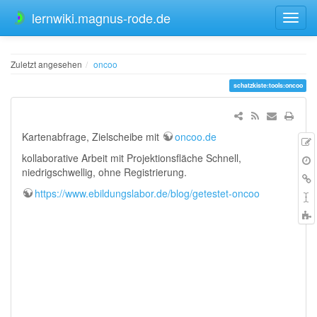
lernwiki.magnus-rode.de
Zuletzt angesehen
oncoo
schatzkiste:tools:oncoo
Kartenabfrage, Zielscheibe mit
oncoo.de
Q
kollaborative Arbeit mit Projektionsfläche Schnell,
Ä
niedrigschwellig, ohne Registrierung.
V
L
h
https://www.ebildungslabor.de/blog/getestet-oncoo
S
t